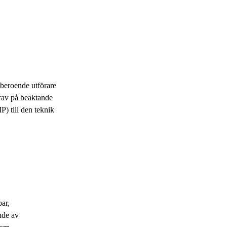
oberoende utförare
krav på beaktande
IP) till den teknik
ar,
nde av