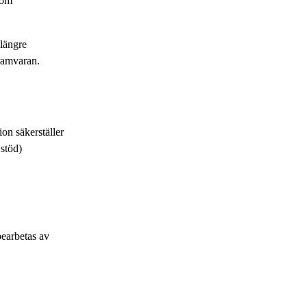
som
längre
ramvaran.
on säkerställer
 stöd)
bearbetas av