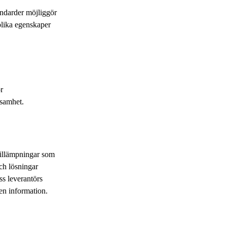
andarder möjliggör
olika egenskaper
r
ksamhet.
tillämpningar som
ch lösningar
ss leverantörs
gen information.